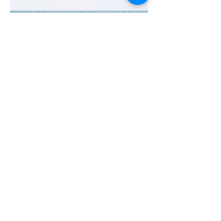
"Unsere größten Ängste sind die Drachen,
die unsere tiefsten Schätze bewahren"
Rainer Maria Rilke
Datenschutz
Impressum